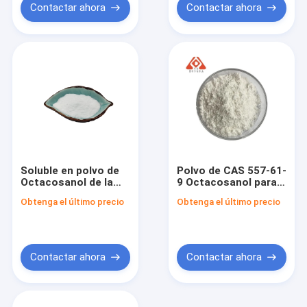
Contactar ahora
Contactar ahora
Soluble en polvo de
Polvo de CAS 557-61-
Octacosanol de la
9 Octacosanol para
malla del paso 80 del
las industrias
Obtenga el último precio
Obtenga el último precio
100% en olor
farmacéuticas
característico del
cosméticas
etanol
Contactar ahora
Contactar ahora