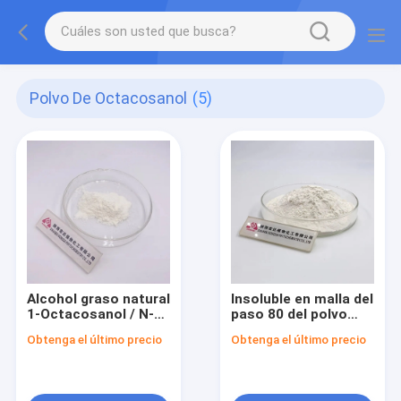
Polvo De Octacosanol
(5)
Alcohol graso natural
Insoluble en malla del
1-Octacosanol / N-
paso 80 del polvo
Octacosanol en
100% de
Obtenga el último precio
Obtenga el último precio
polvo CAS 557-61-9
Octacosanol del
agua para la industria
de la salud