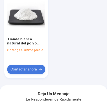
Tienda blanca
natural del polvo
410,77 WM de CAS
Obtenga el último precio
557-61-9
Octacosanol en lugar
seco fresco
Contactar ahora
Deja Un Mensaje
Le Responderemos Rápidamente