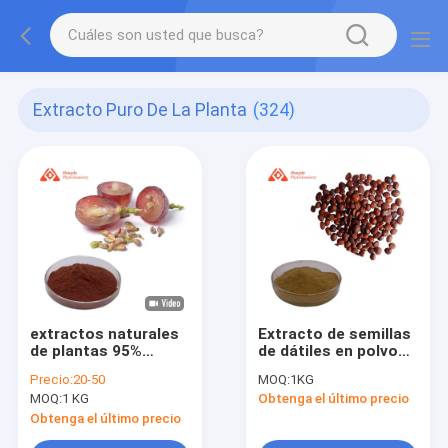
Extracto Puro De La Planta
(324)
extractos naturales
Extracto de semillas
de plantas 95%
de dátiles en polvo
Proantocianidinas
Saponinas del núcleo
Precio:
20-50
MOQ:
1KG
Extracto de semillas
de yujuba 2%-10%
MOQ:
1 KG
Obtenga el último precio
de uva en polvo
(UV) 0,3%-10%
Antioxidante
(HPLC)
Obtenga el último precio
Extracto de semillas