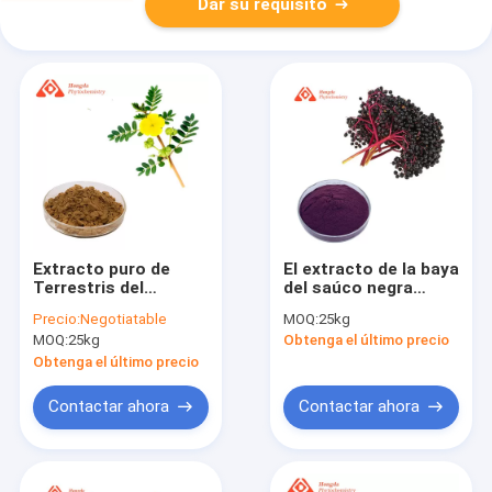
Dar su requisito
Extracto puro de
El extracto de la baya
Terrestris del
del saúco negra
Tribulus de las
pulveriza las
Precio:
Negotiatable
MOQ:
25kg
saponinas el 70% el
antocianinas del 25%
MOQ:
25kg
Obtenga el último precio
80% el 90% del
para el aumento
extracto de la planta
inmune
Obtenga el último precio
de CAS 90131-68-3
Contactar ahora
Contactar ahora