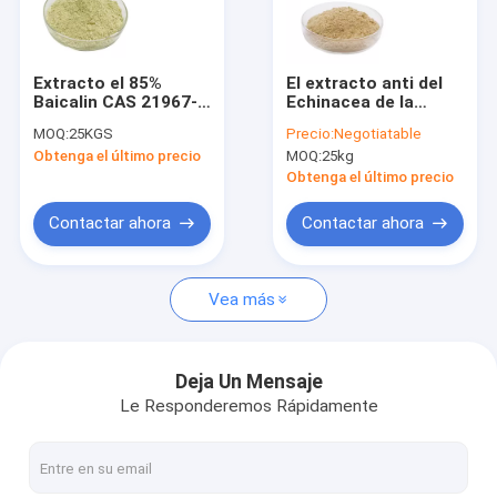
Contacto
Extracto el 85%
El extracto anti del
Baicalin CAS 21967-
Echinacea de la
extracto puro de la planta
41-9 de Baicalensis
fiebre pulveriza
MOQ:
25KGS
Precio:
Negotiatable
del Scutellaria de la
Chicoric el 1% ácido
Obtenga el último precio
MOQ:
25kg
medicina china
el 4% CAS 70831-56-
extracto de la semilla del griffonia
0
Obtenga el último precio
Extracto de la fruta del monje
Contactar ahora
Contactar ahora
Polvo de Hongos Orgánicos
Vea más
Tabletas de Chlorella Orgánica
quercetina y rutina
Deja Un Mensaje
Le Responderemos Rápidamente
Polvo de la hesperidina
Polvo de extracto de ginseng