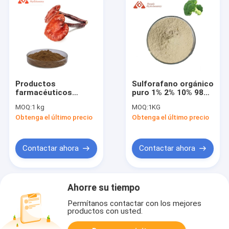
Productos
Sulforafano orgánico
farmacéuticos
puro 1% 2% 10% 98%
Extracto de hongo de
Polvo de extracto de
MOQ:
1 kg
MOQ:
1KG
Reishi Polisacáridos
brócoli
Obtenga el último precio
Obtenga el último precio
de Ganoderma en
polvo
Contactar ahora
Contactar ahora
Ahorre su tiempo
Permítanos contactar con los mejores
productos con usted.