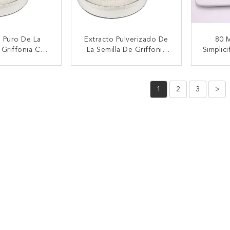
o Puro De La
Extracto Pulverizado De
80 M
 Griffonia Con
La Semilla De Griffonia
Simplici
va Negativa A
Con ≤2ppm Con Poco
Con Ol
monella Del
Plomo Y Pérdida En El
CTAR AHORA
CONTACTAR AHORA
CON
ococo Áureo
Drying≤5.0%
1
2
3
>