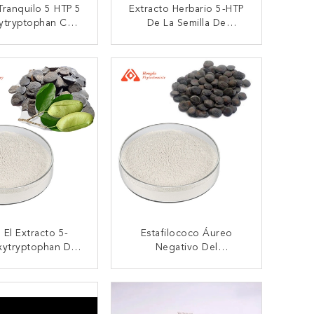
ranquilo 5 HTP 5
Extracto Herbario 5-HTP
ytryptophan CAS
De La Semilla De
 Del Polvo Blanco
Griffonia Del Compuesto
11H12N2O3
Para El Tumor Anti
TACTAR AHORA
CONTACTAR AHORA
 El Extracto 5-
Estafilococo Áureo
xytryptophan De
Negativo Del
illa De Griffonia
Suplemento De Griffonia
omnio Negativo A
De La Semilla De Los
TACTAR AHORA
CONTACTAR AHORA
a Salmonella
Metales Pesados
Naturales Del Extracto