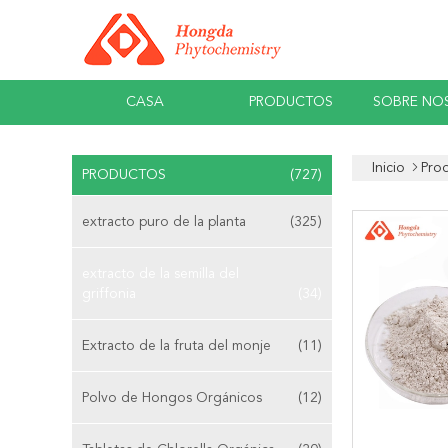
CASA
PRODUCTOS
SOBRE NO
Inicio
Pro
PRODUCTOS
(727)
extracto puro de la planta
(325)
extracto de la semilla del
griffonia
(34)
Extracto de la fruta del monje
(11)
Polvo de Hongos Orgánicos
(12)