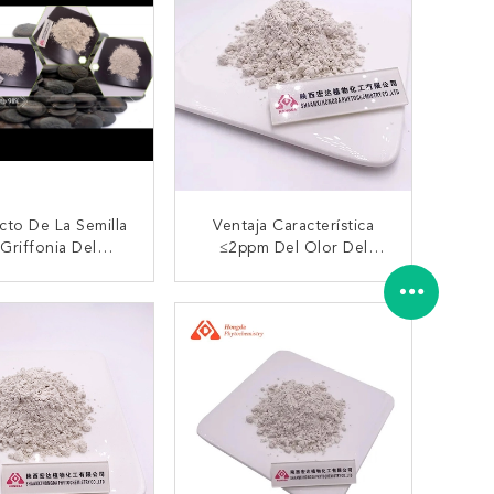
10ppm
acto De La Semilla
Ventaja Característica
Griffonia Del
≤2ppm Del Olor Del
ente Activo 5-HTP
Extracto De La Semilla
riza Lead≤2ppm
Del 99% 5-HTP Griffonia
TACTAR AHORA
CONTACTAR AHORA
a Fuente De B2B