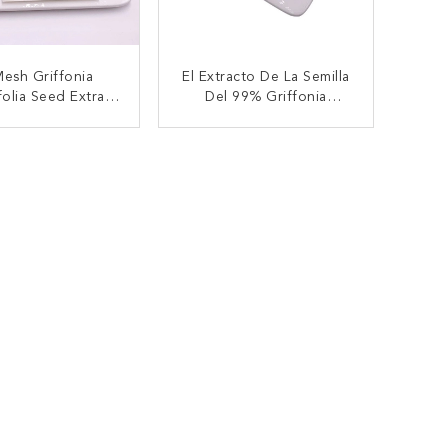
esh Griffonia
El Extracto De La Semilla
folia Seed Extract
Del 99% Griffonia
or Característico
Pulveriza Característica
Negativa A La Salmonella
TACTAR AHORA
CONTACTAR AHORA
Del Olor