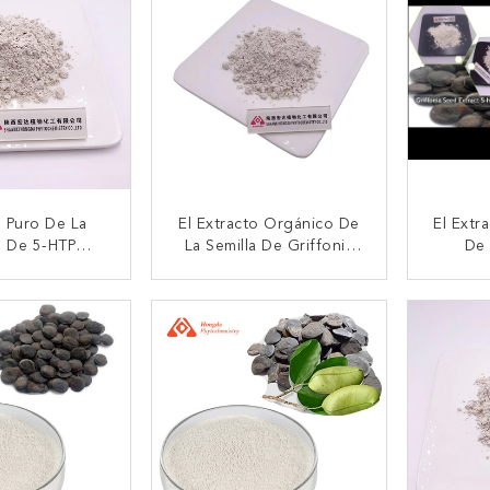
o Puro De La
El Extracto Orgánico De
El Extr
a De 5-HTP
La Semilla De Griffonia
De 
Con Pérdida En
Simplicifolia Lleva La
Ingredi
 De La Ventaja
Negativa De ≤2ppm
Pulve
CTAR AHORA
CONTACTAR AHORA
CON
 Del ≤5.0%
Escherichia Coli
Para L