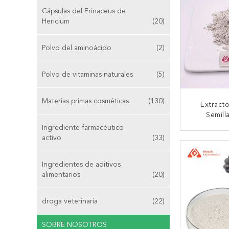
Cápsulas del Erinaceus de
Hericium
(20)
Polvo del aminoácido
(2)
Polvo de vitaminas naturales
(5)
Materias primas cosméticas
(130)
Extract
Semill
Griffonia 
Ingrediente farmacéutico
El Secado
activo
(33)
CONTA
≤2ppm
Ingredientes de aditivos
alimentarios
(20)
droga veterinaria
(22)
SOBRE NOSOTROS