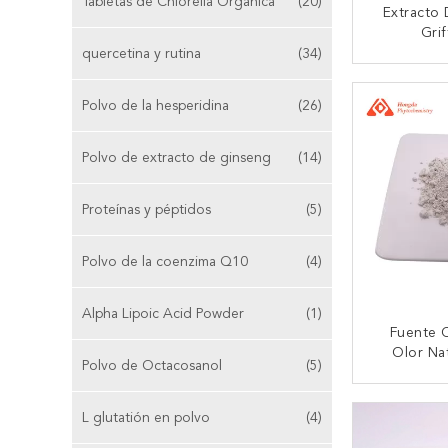
Tabletas de Chlorella Orgánica
(20)
Extracto 
Grif
Hidroxit
quercetina y rutina
(34)
Polvo Para
CONTA
La
Polvo de la hesperidina
(26)
Polvo de extracto de ginseng
(14)
Proteínas y péptidos
(5)
Polvo de la coenzima Q10
(4)
Alpha Lipoic Acid Powder
(1)
Fuente 
Olor Na
Polvo de Octacosanol
(5)
Metales P
Del Ext
CONTA
Semilla 
L glutatión en polvo
(4)