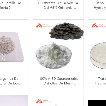
De Semilla De
El Extracto De La Semilla
Sueño T
fonia 5-
Del 98% Griffonia
Hydrox
riptófano En
Simplicifolia Pulveriza 5-
56-69-9
 El Cuidado De
HTP 5-
C
CTAR AHORA
CONTACTAR AHORA
CON
 Salud
Hydroxytryptophan
Orgánica Del
100% A 80 Característica
Trate
tural De Los
Del Olor De Mesh
Hydro
esados ≤10ppm
Griffonia Seed Extract
La Sem
racto De La
5HTP Negativa A La
Del Ins
CTAR AHORA
CONTACTAR AHORA
CON
De Griffonia
Salmonella
L