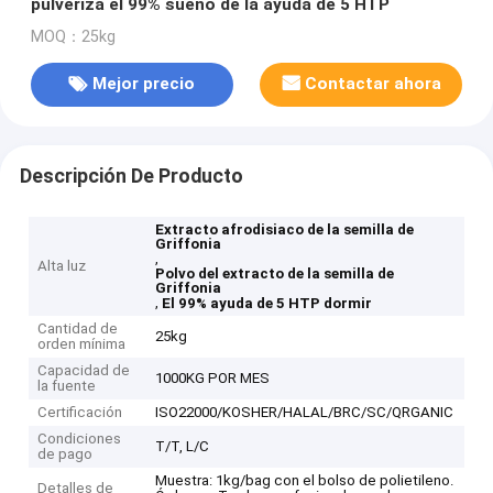
pulveriza el 99% sueño de la ayuda de 5 HTP
MOQ：25kg
Mejor precio
Contactar ahora
Descripción De Producto
Extracto afrodisiaco de la semilla de
Griffonia
,
Alta luz
Polvo del extracto de la semilla de
Griffonia
,
El 99% ayuda de 5 HTP dormir
Cantidad de
25kg
orden mínima
Capacidad de
1000KG POR MES
la fuente
Certificación
ISO22000/KOSHER/HALAL/BRC/SC/QRGANIC
Condiciones
T/T, L/C
de pago
Muestra: 1kg/bag con el bolso de polietileno.
Detalles de